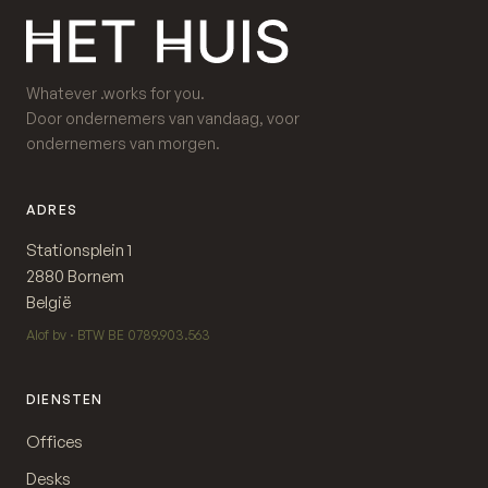
Whatever .works for you.
Door ondernemers van vandaag, voor
ondernemers van morgen.
ADRES
Stationsplein 1
2880 Bornem
België
Alof bv · BTW BE 0789.903.563
DIENSTEN
Offices
Desks