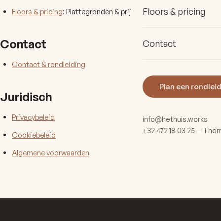
Floors & pricing
Floors & pricing
: Plattegronden & prijzen
Contact
Contact
Contact & rondleiding
Plan een rondlei
Juridisch
Privacybeleid
info@hethuis.works
+32 472 18 03 25 — Tho
Cookiebeleid
Algemene voorwaarden