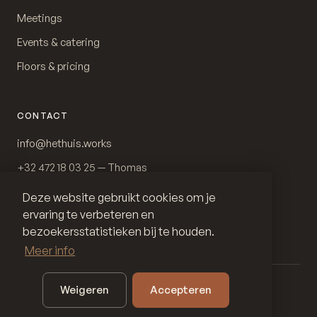
Meetings
Events & catering
Floors & pricing
CONTACT
info@hethuis.works
+32 472 18 03 25 — Thomas
+32 474 28 98 23 — Gilles
Deze website gebruikt cookies om je
ervaring te verbeteren en
Instagram
bezoekersstatistieken bij te houden.
Meer info
Weigeren
Accepteren
© 2026 Alof bv · Het Huis · Stationsplein 1, 2880 Bornem
Privacy
Cookies
Algemene voorwaarden
Sitemap
·
·
·